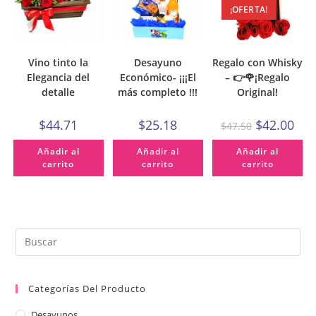
¡OFERTA!
Vino tinto la
Desayuno
Regalo con Whisky
Elegancia del
Económico- ¡¡¡El
– 👉🌹¡Regalo
detalle
más completo !!!
Original!
$
44.71
$
25.18
$
42.00
$
47.50
Añadir al
Añadir al
Añadir al
carrito
carrito
carrito
Categorías Del Producto
Desayunos