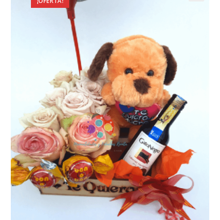
¡OFERTA!
🔍