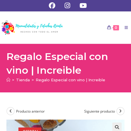
0
Regalo Especial con
vino | Increible
>
Tienda
>
Regalo Especial con vino | Increible
Producto anterior
Siguiente producto