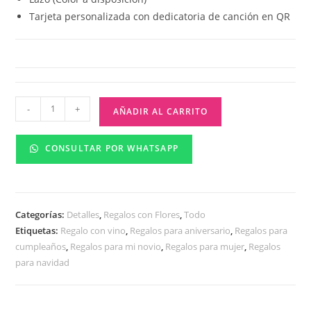
Tarjeta personalizada con dedicatoria de canción en QR
-
+
AÑADIR AL CARRITO
CONSULTAR POR WHATSAPP
Categorías:
Detalles
,
Regalos con Flores
,
Todo
Etiquetas:
Regalo con vino
,
Regalos para aniversario
,
Regalos para
cumpleaños
,
Regalos para mi novio
,
Regalos para mujer
,
Regalos
para navidad