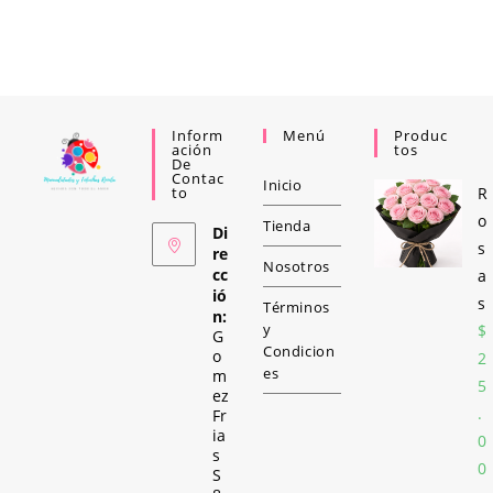
Inform
Menú
Produc
Ación
Tos
De
Contac
Inicio
To
R
o
Tienda
Di
s
re
Nosotros
cc
a
ió
s
Términos
n:
y
$
G
Condicion
o
2
es
m
5
ez
.
Fr
ia
0
s
0
S