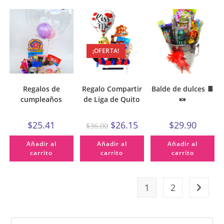
¡OFERTA!
Regalos de
Regalo Compartir
Balde de dulces 🍫
cumpleaños
de Liga de Quito
🍬
$
25.41
$
26.15
$
29.90
$
36.00
Añadir al
Añadir al
Añadir al
carrito
carrito
carrito
1
2