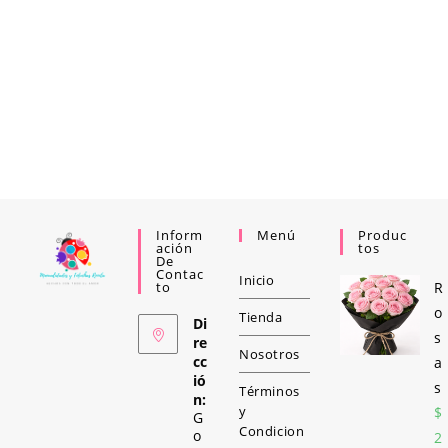
Inform
Menú
Produc
Ación
Tos
De
Contac
Inicio
To
R
o
Tienda
Di
s
re
Nosotros
cc
a
ió
s
Términos
n:
y
$
G
Condicion
o
2