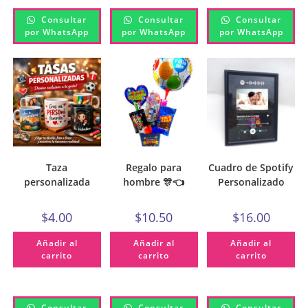
Consultar
Consultar
Consultar
por WhatsApp
por WhatsApp
por WhatsApp
Taza
Regalo para
Cuadro de Spotify
personalizada
hombre 🎊👈
Personalizado
$
4.00
$
10.50
$
16.00
Añadir al
Añadir al
Añadir al
carrito
carrito
carrito
Consultar
Consultar
Consultar