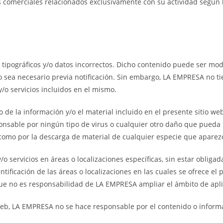
es comerciales relacionados exclusivamente con su actividad según l
s tipográficos y/o datos incorrectos. Dicho contenido puede ser mo
o sea necesario previa notificación. Sin embargo, LA EMPRESA no tie
y/o servicios incluidos en el mismo.
de la información y/o el material incluido en el presente sitio we
onsable por ningún tipo de virus o cualquier otro daño que pueda
sí como por la descarga de material de cualquier especie que apare
 servicios en áreas o localizaciones específicas, sin estar obligad
tificación de las áreas o localizaciones en las cuales se ofrece el 
ue no es responsabilidad de LA EMPRESA ampliar el ámbito de aplica
 web, LA EMPRESA no se hace responsable por el contenido o informac