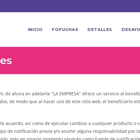
INICIO
FOFUCHAS
DETALLES
DESAY
nes
 de ahora en adelante “LA EMPRESA” ofrece un servicio al beneficiar
idos, de modo que al hacer uso de este sitio web, el beneficiario 
 acuerdo, así como de ejecutar cambios a cualquier producto o serv
po de notificación previa y/o asumir alguna responsabilidad por tal
ensión, más en ningún momento servirán como fuente de justificaci