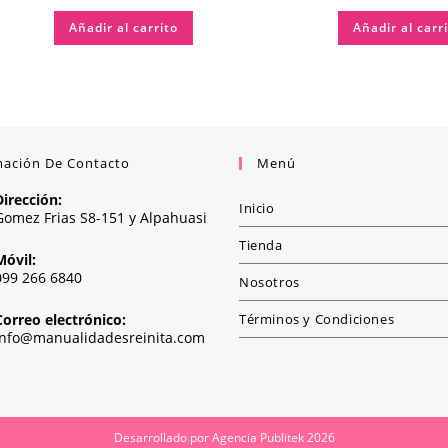
Añadir al carrito
Añadir al carr
mación De Contacto
Menú
Dirección:
Inicio
Gomez Frias S8-151 y Alpahuasi
Tienda
Móvil:
099 266 6840
Nosotros
Correo electrónico:
Términos y Condiciones
info@manualidadesreinita.com
Desarrollado por
Agencia Publitek
2026