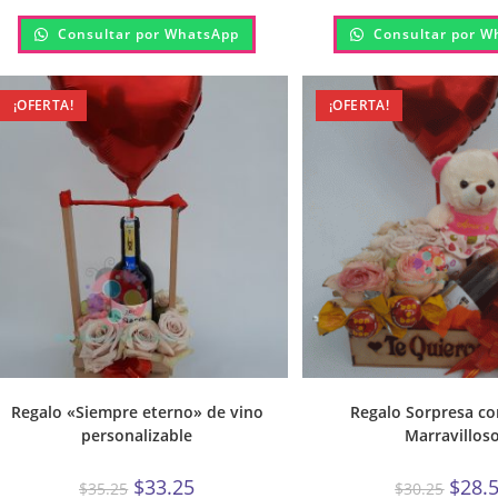
Consultar por WhatsApp
Consultar por W
¡OFERTA!
¡OFERTA!
Regalo «Siempre eterno» de vino
Regalo Sorpresa co
personalizable
Marravillos
$
33.25
$
28.
$
35.25
$
30.25