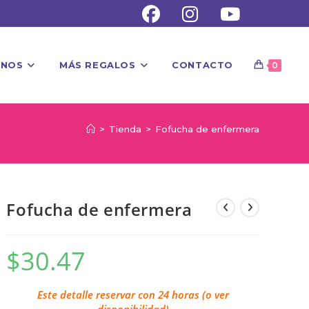
UNOS
MÁS REGALOS
CONTACTO
0
>
Tienda
>
Fofucha de enfermera
Fofucha de enfermera
$
30.47
Este detalle reservar con 24 horas (o ver