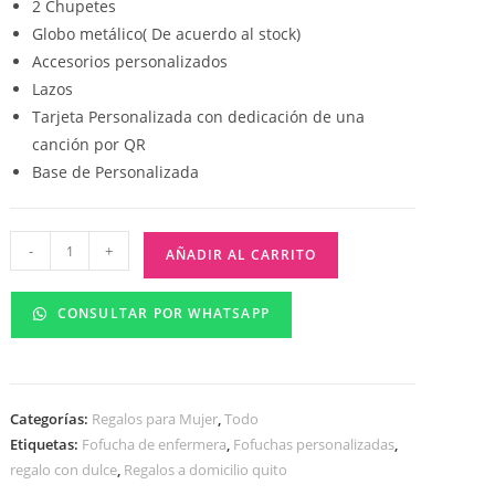
2 Chupetes
Globo metálico( De acuerdo al stock)
Accesorios personalizados
Lazos
Tarjeta Personalizada con dedicación de una
canción por QR
Base de Personalizada
-
+
AÑADIR AL CARRITO
CONSULTAR POR WHATSAPP
Categorías:
Regalos para Mujer
,
Todo
Etiquetas:
Fofucha de enfermera
,
Fofuchas personalizadas
,
regalo con dulce
,
Regalos a domicilio quito