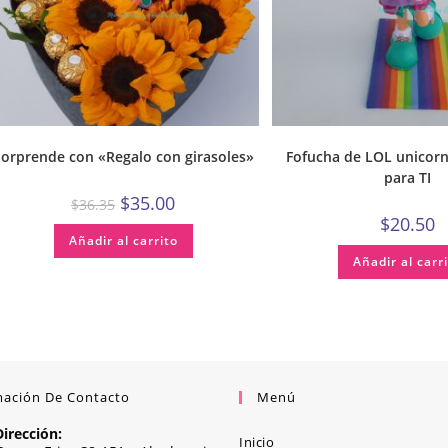
orprende con «Regalo con girasoles»
Fofucha de LOL unicorn
para TI
$
35.00
$
36.35
$
20.50
Añadir al carrito
Añadir al carr
mación De Contacto
Menú
Dirección:
Inicio