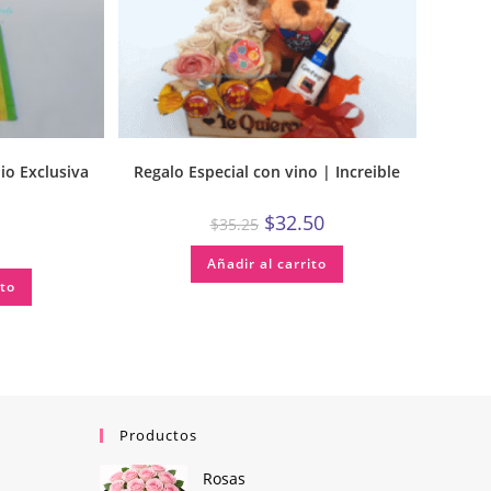
io Exclusiva
Regalo Especial con vino | Increible
$
32.50
$
35.25
Añadir al carrito
ito
Productos
Rosas