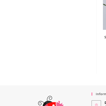
S
Infor