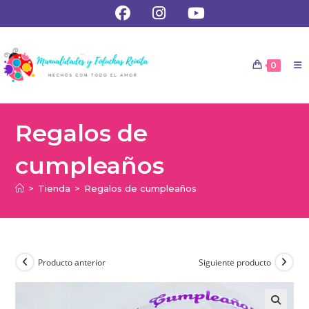
0
Regalos de
cumpleaños
>
Tienda
>
Regalos de cumpleaños
Producto anterior
Siguiente producto