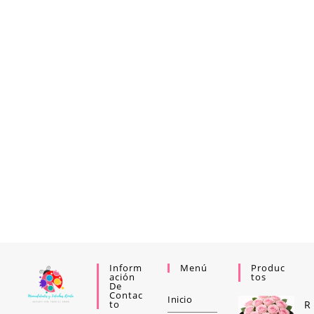
Inform
Menú
Produc
Ación
Tos
De
Contac
Inicio
To
R