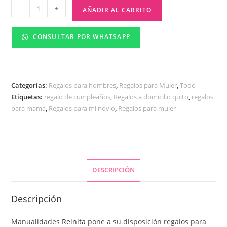
-
+
AÑADIR AL CARRITO
CONSULTAR POR WHATSAPP
Categorías:
Regalos para hombres
,
Regalos para Mujer
,
Todo
Etiquetas:
regalo de cumpleaños
,
Regalos a domicilio quito
,
regalos
para mama
,
Regalos para mi novio
,
Regalos para mujer
DESCRIPCIÓN
Descripción
Manualidades
Reinita
pone a su disposición regalos para