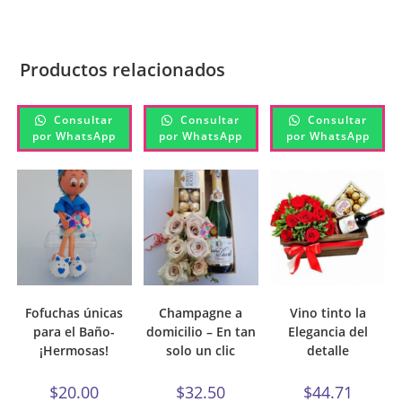
Productos relacionados
Consultar
Consultar
Consultar
por WhatsApp
por WhatsApp
por WhatsApp
Fofuchas únicas
Champagne a
Vino tinto la
para el Baño-
domicilio – En tan
Elegancia del
¡Hermosas!
solo un clic
detalle
$
20.00
$
32.50
$
44.71