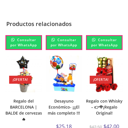
Productos relacionados
Consultar
Consultar
Consultar
por WhatsApp
por WhatsApp
por WhatsApp
¡OFERTA!
¡OFERTA!
Regalo del
Desayuno
Regalo con Whisky
BARCELONA |
Económico- ¡¡¡El
– 👉🌹¡Regalo
BALDE de cervezas
más completo !!!
Original!
🔥
$
25.18
$
42.00
$
47.50