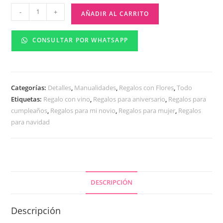
-
+
AÑADIR AL CARRITO
CONSULTAR POR WHATSAPP
Categorías:
Detalles
,
Manualidades
,
Regalos con Flores
,
Todo
Etiquetas:
Regalo con vino
,
Regalos para aniversario
,
Regalos para
cumpleaños
,
Regalos para mi novio
,
Regalos para mujer
,
Regalos
para navidad
DESCRIPCIÓN
Descripción