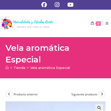
0
Vela aromática
Especial
>
Tienda
>
Vela aromática Especial
Producto anterior
Siguiente producto